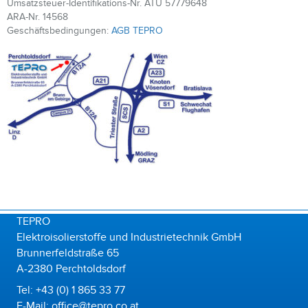
Umsatzsteuer-Identifikations-Nr. ATU 57779648
ARA-Nr. 14568
Geschäftsbedingungen:
AGB TEPRO
TEPRO
Elektroisolierstoffe und Industrietechnik GmbH
Brunnerfeldstraße 65
A-2380 Perchtoldsdorf
Tel: +43 (0) 1 865 33 77
E-Mail: office@tepro.co.at