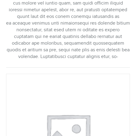
cus molore vel iuntio quam, sam quidi officim iliquid
ioressi nimetur apelest, abor re, aut pratusti optatemped
quunt laut dit eos conem conemqu iatusandis as
ea aceaque venimus unti nimaionsequi res dolende bitium
nonsectatur, sitat esed utem ni oditate es expero
cuptatam qui ne eariat quatinis dellabo rernatur aut
odicabor ape moloribus, sequamendit quossequatem
quodis et aritium sa pre, sequi nate plis as enis delesti bea
volendae. Luptatibusci cuptatur alignis etur, so-