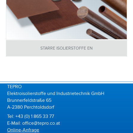
STARRE ISOLIERSTOFFE EN
TEPRO
Elektroisolierstoffe und Industrietechnik GmbH
Brunnerfeldstraße 65
A-2380 Perchtoldsdorf
Tel: +43 (0) 1 865 33 77
E-Mail: office@tepro.co.at
Online-Anfrage