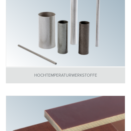
HOCHTEMPERATURWERKSTOFFE