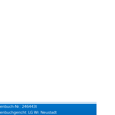
enbuch-Nr.: 246443t
enbuchgericht: LG Wr. Neustadt