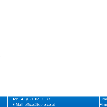
r
Tel: +43 (0) 1 865 33 77
Firm
E-Mail: office@tepro.co.at
Firm